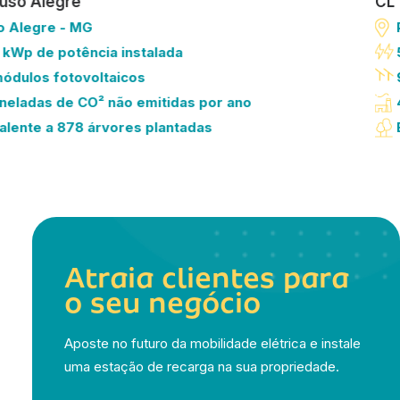
uso Alegre
CL
o Alegre - MG
 kWp de potência instalada
ódulos fotovoltaicos
oneladas de CO² não emitidas por ano
alente a 878 árvores plantadas
Atraia clientes para
o seu negócio
Aposte no futuro da mobilidade elétrica e instale
uma estação de recarga na sua propriedade.