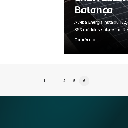
Balança
A Alba Energia instalou 13
353 módulos solares no R
Comércio
1
…
4
5
6