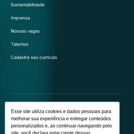
Sustentabilidade
Imprensa
Nossas vagas
Talentos
Cadastre seu currículo
Esse site utiliza cookies e dados pessoais para
melhorar sua experiência e entregar conteúdos
© Copyright – Alba Energia
personalizados e, ao continuar navegando pelo
site, você declara estar ciente dessas