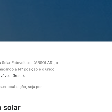
 Solar Fotovoltaica (ABSOLAR), o
cançando a 14ª posição e o único
váveis (Irena)
.
sua localização, seja por
 solar