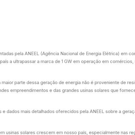
tadas pela ANEEL (Agência Nacional de Energia Elétrica) em c
 país a ultrapassar a marca de 1 GW em operação em comércios, i
 a maior parte dessa geração de energia não é proveniente de re
ndes empreendimentos e das grandes usinas solares que fornec
 e dados mais detalhados oferecidos pela ANEEL sobre a geração
em usinas solares crescem em nosso país, especialmente nas re