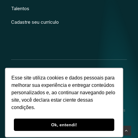
Talentos
Cadastre seu currículo
Esse site utiliza cookies e dados pessoais para
melhorar sua experiência e entregar conteúdos
© Copyright – Alba Energia
personalizados e, ao continuar navegando pelo
site, você declara estar ciente dessas
Este site e seu conteúdo são de propriedade exclusiva da
condições.
empresa. Proibida a reprodução sem autorização. Todos os
direitos reservados. Desenvolvido por hunter.
Ok, entendi!